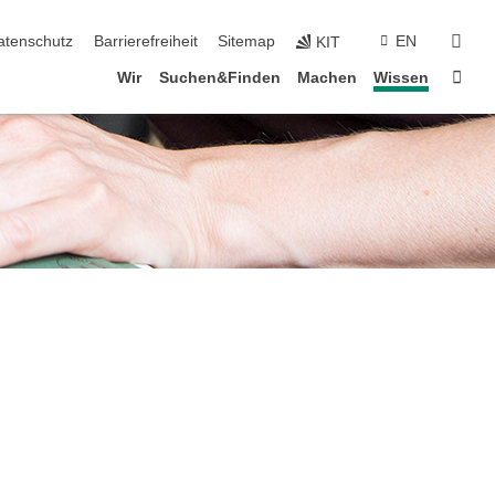
suc
atenschutz
Barrierefreiheit
Sitemap
EN
KIT
Star
Wir
Suchen&Finden
Machen
Wissen