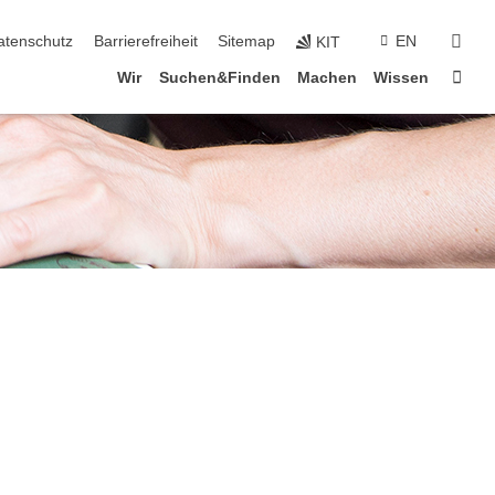
suc
atenschutz
Barrierefreiheit
Sitemap
EN
KIT
Star
Wir
Suchen&Finden
Machen
Wissen