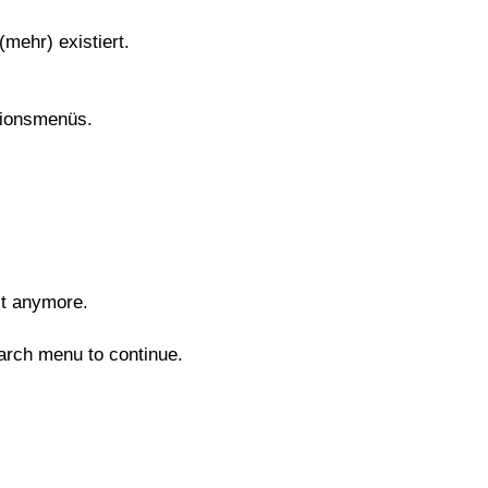
(mehr) existiert.
tionsmenüs.
st anymore.
arch menu to continue.